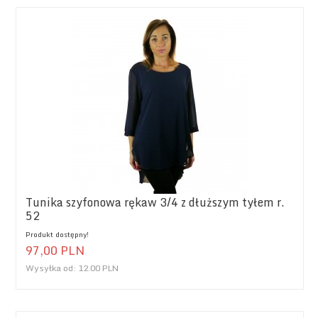
Tunika szyfonowa rękaw 3/4 z dłuższym tyłem r.
52
Produkt dostępny!
97,
00
PLN
Wysyłka od:
12.00 PLN