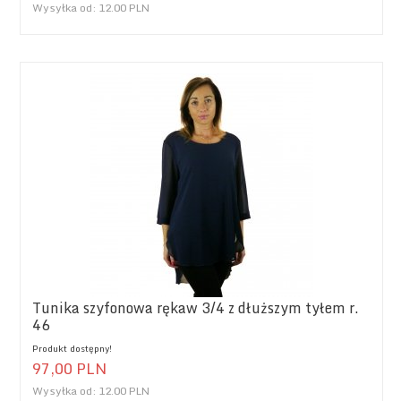
Wysyłka od:
12.00 PLN
Tunika szyfonowa rękaw 3/4 z dłuższym tyłem r.
46
Produkt dostępny!
97,
00
PLN
Wysyłka od:
12.00 PLN