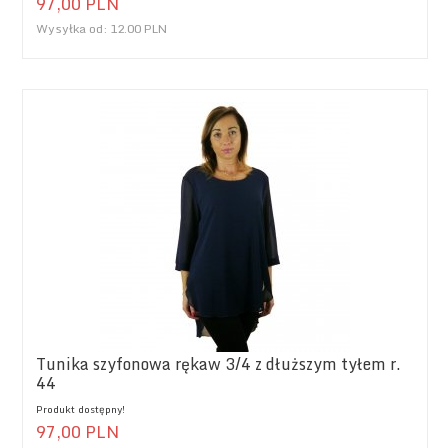
97,
00
PLN
Wysyłka od:
12.00 PLN
Tunika szyfonowa rękaw 3/4 z dłuższym tyłem r.
44
Produkt dostępny!
97,
00
PLN