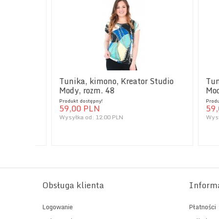
udio
Tunika, kimono, Kreator Studio
Tunika,
Mody, rozm. 48
Mody, 
Produkt dostępny!
Produkt do
59,
00
PLN
59,
00
Wysyłka od:
12.00 PLN
Wysyłka 
Obsługa klienta
Inform
Logowanie
Płatności