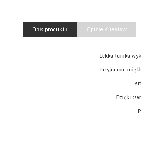
Opis produktu
Opinie Klientów
Lekka tunika wyk
Przyjemna, miękk
Kr
Dzięki sze
P