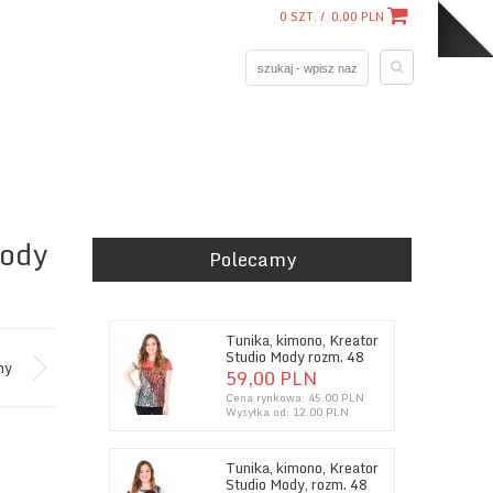
0
SZT. /
0.00
PLN
Mody
Polecamy
Tunika, kimono, Kreator
Studio Mody rozm. 48
ny
59,
00
PLN
Cena rynkowa:
45.00 PLN
Wysyłka od:
12.00 PLN
Tunika, kimono, Kreator
Studio Mody, rozm. 48