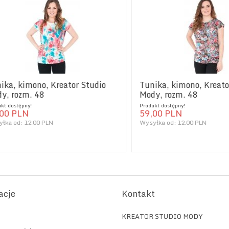
 kimono, Kreator Studio
Tunika, kimono, Kreator St
rozm. 48
Mody, rozm. 48
stępny!
Produkt dostępny!
PLN
59,
00
PLN
od:
12.00 PLN
Wysyłka od:
12.00 PLN
acje
Kontakt
KREATOR STUDIO MODY